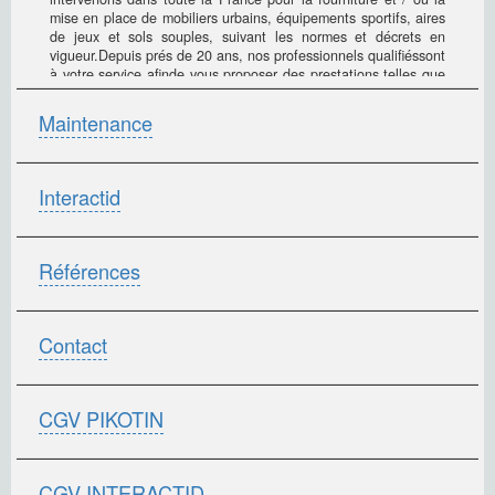
mise en place de mobiliers urbains, équipements sportifs, aires
de jeux et sols souples, suivant les normes et décrets en
vigueur.Depuis prés de 20 ans, nos professionnels qualifiéssont
à votre service afinde vous proposer des prestations telles que
:- contrats de maintenance sur le mobilier urbain,- fournitures
et installation d’équipements sportifs et aires de jeux.Notre
Maintenance
gamme de mobilier urbain s’étend des bancs aux corbeilles, en
passant par les clôtures ainsi que les fontaines et abris-bus.Au
sein des aires de jeux, nous proposons l’installation de jeux à
ressorts, structures ludiques ainsi que les sols souples.Un
Interactid
contrôle de conformité est ensuite effectué par un laboratoire
indépendant agréé pour la sécurité de vos enfants,
conformément à la norme Européenne pR En 1176-77.
Références
Contact
CGV PIKOTIN
CGV INTERACTID