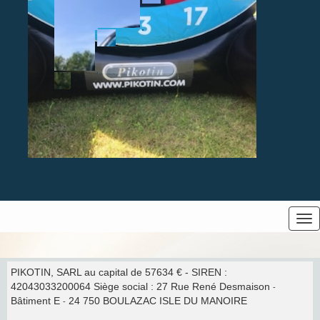
Tog
nav
PIKOTIN, SARL au capital de 57634 € - SIREN :
42043033200064 Siège social : 27 Rue René Desmaison
-
Bâtiment E
24 750 BOULAZAC ISLE DU MANOIRE
-