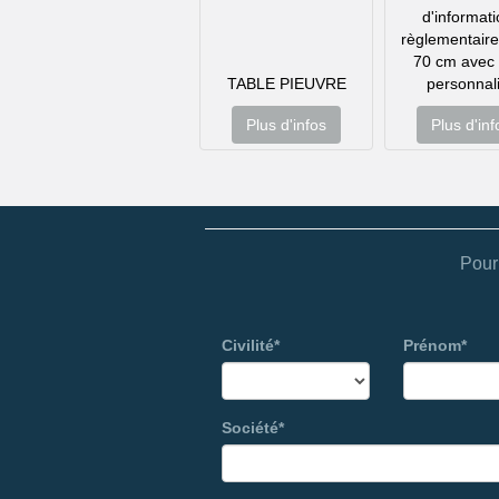
d'informat
règlementaire
70 cm avec 
TABLE PIEUVRE
personnal
Plus d'infos
Plus d'inf
Pour
Civilité*
Prénom*
Société*