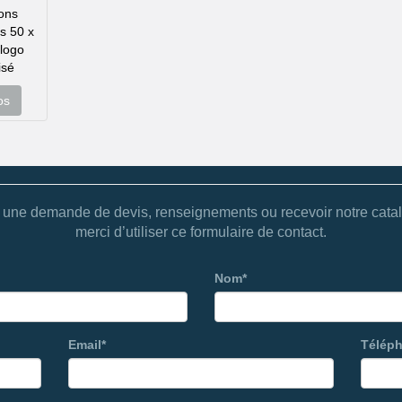
ions
s 50 x
logo
isé
os
 une demande de devis, renseignements ou recevoir notre cata
merci d’utiliser ce formulaire de contact.
Nom*
Email*
Télép