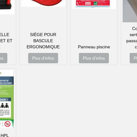
Co
ELLE
SIÈGE POUR
ser
ET ET
BASCULE
pass
E
ERGONOMIQUE
Panneau piscine
os
Plus d'infos
Plus d'infos
P
 HPL