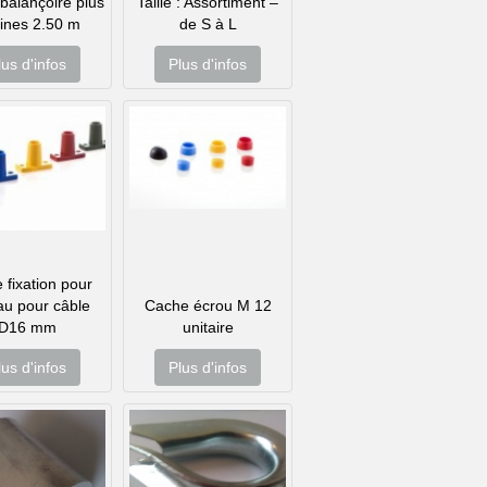
balançoire plus
Taille : Assortiment –
ines 2.50 m
de S à L
lus d'infos
Plus d'infos
 fixation pour
au pour câble
Cache ­écrou M 12
D16 mm
unitaire
lus d'infos
Plus d'infos