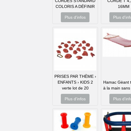
CORDES STANDARD
CORDE T 4,
COLORIS A DÉFINIR
16MM
Plus d'infos
Plus d'inf
PRISES PAR THÈME ›
ENFANTS › KIDS 2
Hamac Gèant tr
verte lot de 20
à la main san
Plus d'infos
Plus d'inf