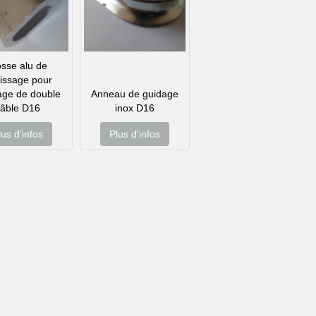
sse alu de
tissage pour
age de double
Anneau de guidage
câble D16
inox D16
lus d'infos
Plus d'infos