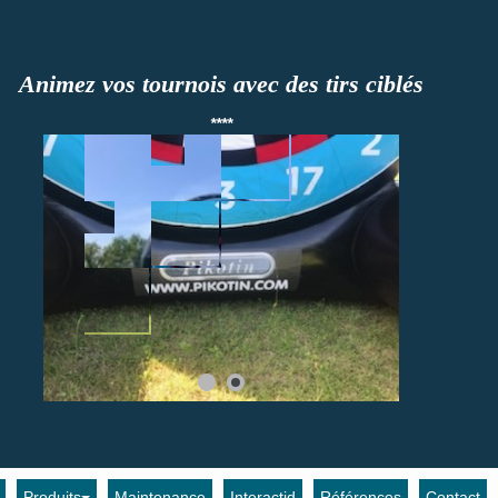
Animez vos tournois avec des tirs ciblés
****
Produits
Maintenance
Interactid
Références
Contact