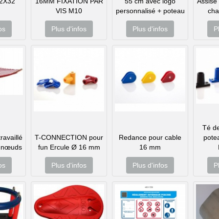
2X32
16MM FIXATION PAR
55 cm avec logo
Assise 
VIS M10
personnalisé + poteau
cha
os
Plus d'infos
Plus d'infos
P
Té de
availlé
T-CONNECTION pour
Redance pour cable
pote
s nœuds
fun Ercule Ø 16 mm
16 mm
os
Plus d'infos
Plus d'infos
P